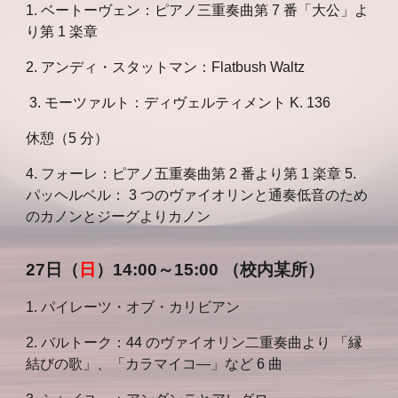
1. ベートーヴェン：ピアノ三重奏曲第 7 番「大公」よ
り第 1 楽章
2. アンディ・スタットマン：Flatbush Waltz
3. モーツァルト：ディヴェルティメント K. 136
休憩（5 分）
4. フォーレ：ピアノ五重奏曲第 2 番より第 1 楽章 5.
パッヘルベル： 3 つのヴァイオリンと通奏低音のため
のカノンとジーグよりカノン
27日（
日
）14:00～15:00 （校内某所）
1. パイレーツ・オブ・カリビアン
2. バルトーク：44 のヴァイオリン二重奏曲より 「縁
結びの歌」、「カラマイコ―」など 6 曲